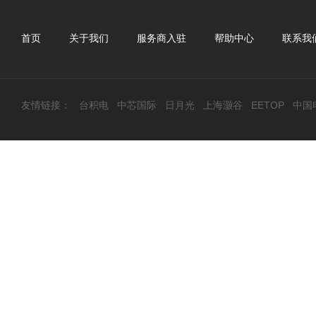
首页
关于我们
服务商入驻
帮助中心
联系我
友情链接：
台积电
中芯国际
日月光
上海灏谷
EETOP
中国