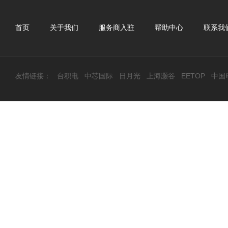
首页
关于我们
服务商入驻
帮助中心
联系我
友情链接：
台积电
中芯国际
日月光
上海灏谷
EETOP
中国