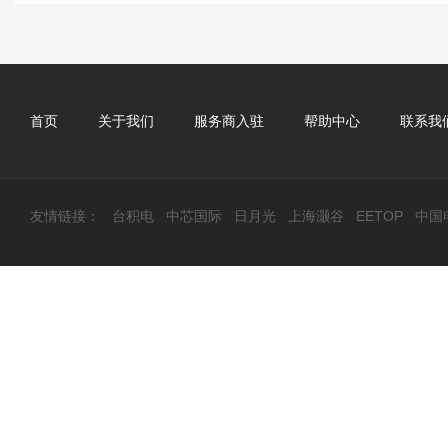
首页
关于我们
服务商入驻
帮助中心
联系我
友情链接：
台积电
中芯国际
日月光
上海灏谷
EETOP
中国