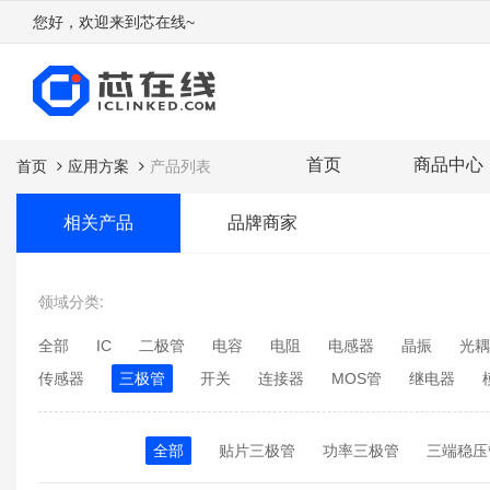
您好，欢迎来到芯在线~
首页
商品中心
首页
应用方案
产品列表
相关产品
品牌商家
领域分类:
全部
IC
二极管
电容
电阻
电感器
晶振
光耦
传感器
三极管
开关
连接器
MOS管
继电器
全部
贴片三极管
功率三极管
三端稳压