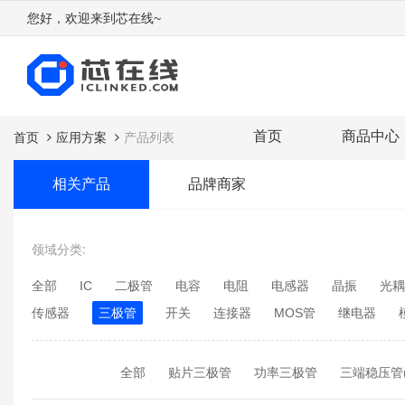
您好，欢迎来到芯在线~
首页
商品中心
首页
应用方案
产品列表
相关产品
品牌商家
领域分类:
全部
IC
二极管
电容
电阻
电感器
晶振
光耦
传感器
三极管
开关
连接器
MOS管
继电器
全部
贴片三极管
功率三极管
三端稳压管(