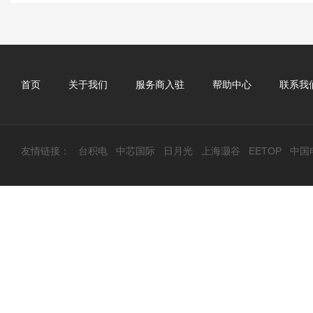
首页
关于我们
服务商入驻
帮助中心
联系我
友情链接：
台积电
中芯国际
日月光
上海灏谷
EETOP
中国