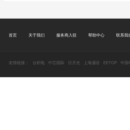
首页
关于我们
服务商入驻
帮助中心
联系我
友情链接：
台积电
中芯国际
日月光
上海灏谷
EETOP
中国