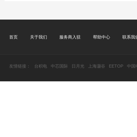
首页
关于我们
服务商入驻
帮助中心
联系我
友情链接：
台积电
中芯国际
日月光
上海灏谷
EETOP
中国